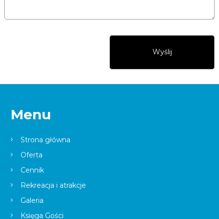
Menu
Strona główna
Oferta
Cennik
Rekreacja i atrakcje
Galeria
Księga Gości