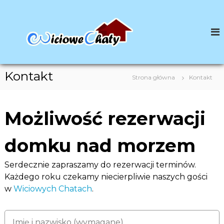
P
r
z
e
j
d
ź
Kontakt
Strona główna
Kontakt
d
o
z
a
Możliwość rezerwacji
w
a
domku nad morzem
r
t
o
Serdecznie zapraszamy do rezerwacji terminów.
ś
Każdego roku czekamy niecierpliwie naszych gości
c
w
Wiciowych Chatach
.
i