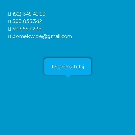
(52) 345 45 53
503 836 342
502 553 239
domek.wicie@gmail.com
Jesteśmy tutaj